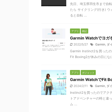
先日、埼玉県羽生市まで自転
たら サイクリング(行き) 
ると自転 ...
アプリ
雑記
Garmin Watchでヨ
2022/5/27
Garmin
,
ダ
Garmin Instinct
Fit Boxing2が休みの
アプリ
ガジェット
Garmin WatchでFit
2024/2/11
Garmin
,
ダ
Instinct2を買ったのでア
トアドベンチャーの時と違
ム ...