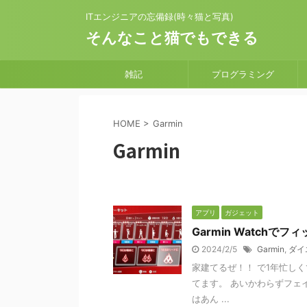
ITエンジニアの忘備録(時々猫と写真)
そんなこと猫でもできる
雑記
プログラミング
HOME
>
Garmin
Garmin
アプリ
ガジェット
Garmin Watch
2024/2/5
Garmin
,
ダイ
家建てるぜ！！ で1年忙しくて
てます。 あいかわらずフェ
はあん ...