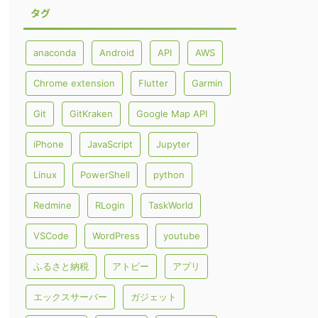
タグ
anaconda
Android
API
AWS
Chrome extension
Flutter
Garmin
Git
GitKraken
Google Map API
iPhone
JavaScript
Jupyter
Linux
PowerShell
python
Redmine
RLogin
TaskWorld
VSCode
WordPress
youtube
ふるさと納税
アトピー
アプリ
エックスサーバー
ガジェット