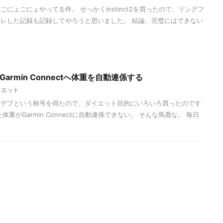
にょごにょやってる件。 せっかくInstinct2を買ったので、リングフ
レした記録も記録してやろうと思いました。 結論、完璧にはできない
らGarmin Connectへ体重を自動連係する
イエット
のデブという称号を得たので、ダイエット目的にいろいろ買ったのです
重がGarmin Connectに自動連係できない。 そんな馬鹿な。 毎日