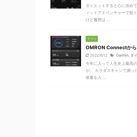
ダイエットすると心に決めてご
ィットアドベンチャーで筋ト
けど履歴は ...
アプリ
OMRON Connectか
2022/6/12
Garmin
,
ダ
今年に入って人生史上最高
が。 カラダスキャンで測った体
体重を入 ...