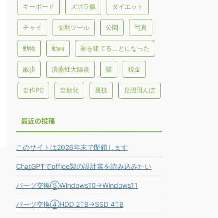
キーボード
ズボラ飯
ダイエット
チャイ
便利ツール
公園
写真
動物
動画
家を建てることになった
散歩
潰瘍性大腸炎
猫
税金
自作PC
自動化
裏技
見沼田んぼ
最近の投稿
このサイトは2026年末で閉鎖します
ChatGPTでoffice製の設計書を読み込みたい
パーツ交換⑤Windows10→Windows11
パーツ交換④HDD 2TB→SSD 4TB