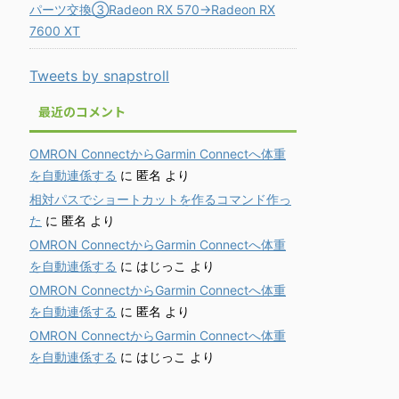
パーツ交換③Radeon RX 570→Radeon RX
7600 XT
Tweets by snapstroll
最近のコメント
OMRON ConnectからGarmin Connectへ体重
を自動連係する
に
匿名
より
相対パスでショートカットを作るコマンド作っ
た
に
匿名
より
OMRON ConnectからGarmin Connectへ体重
を自動連係する
に
はじっこ
より
OMRON ConnectからGarmin Connectへ体重
を自動連係する
に
匿名
より
OMRON ConnectからGarmin Connectへ体重
を自動連係する
に
はじっこ
より