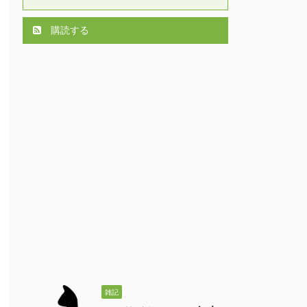
購読する
雑記