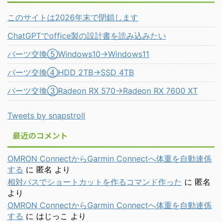
このサイトは2026年末で閉鎖します
ChatGPTでoffice製の設計書を読み込みたい
パーツ交換⑤Windows10→Windows11
パーツ交換④HDD 2TB→SSD 4TB
パーツ交換③Radeon RX 570→Radeon RX 7600 XT
Tweets by snapstroll
最近のコメント
OMRON ConnectからGarmin Connectへ体重を自動連係
する
に
匿名
より
相対パスでショートカットを作るコマンド作った
に
匿名
より
OMRON ConnectからGarmin Connectへ体重を自動連係
する
に
はじっこ
より