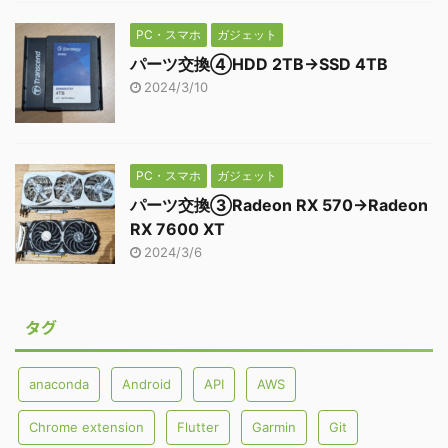
PC・スマホ
ガジェット
パーツ交換④HDD 2TB→SSD 4TB
2024/3/10
PC・スマホ
ガジェット
パーツ交換③Radeon RX 570→Radeon
RX 7600 XT
2024/3/6
タグ
anaconda
Android
API
AWS
Chrome extension
Flutter
Garmin
Git