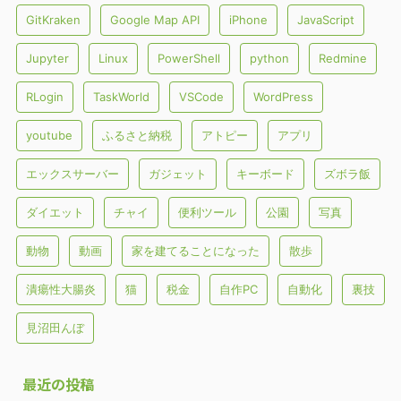
GitKraken
Google Map API
iPhone
JavaScript
Jupyter
Linux
PowerShell
python
Redmine
RLogin
TaskWorld
VSCode
WordPress
youtube
ふるさと納税
アトピー
アプリ
エックスサーバー
ガジェット
キーボード
ズボラ飯
ダイエット
チャイ
便利ツール
公園
写真
動物
動画
家を建てることになった
散歩
潰瘍性大腸炎
猫
税金
自作PC
自動化
裏技
見沼田んぼ
最近の投稿