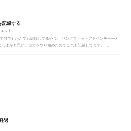
ガを記録する
イエット
2を買ったので何でもかんでも記録してるやつ。 リングフィットアドベンチャーと
日になにしよかと思い、ヨガをやり始めたのでこれも記録してます。 ...
経過