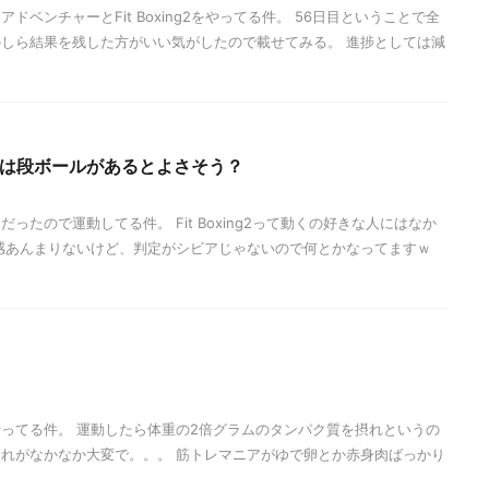
ベンチャーとFit Boxing2をやってる件。 56日目ということで全
しら結果を残した方がいい気がしたので載せてみる。 進捗としては減
やるときは段ボールがあるとよさそう？
ったので運動してる件。 Fit Boxing2って動くの好きな人にはなか
感あんまりないけど、判定がシビアじゃないので何とかなってますｗ
ってる件。 運動したら体重の2倍グラムのタンパク質を摂れというの
れがなかなか大変で。。。 筋トレマニアがゆで卵とか赤身肉ばっかり