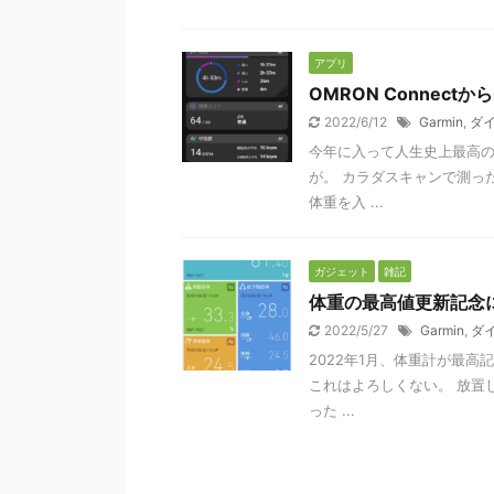
アプリ
OMRON Connectか
2022/6/12
Garmin
,
ダ
今年に入って人生史上最高
が。 カラダスキャンで測った体
体重を入 ...
ガジェット
雑記
体重の最高値更新記念
2022/5/27
Garmin
,
ダ
2022年1月、体重計が最高
これはよろしくない。 放置し
った ...