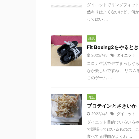
ダイエットでリングフィットアド
然キリはよくないけど、何か
ってはい ...
雑記
Fit Boxing2を
2022/4/3
ダイエット
コロナ生活でデブまっしぐらだ
なか楽しいですね。 リズム
このゲーム ...
雑記
プロテインとさきいか
2022/4/3
ダイエット
ダイエット目的でいろいろや
で頑張ってはいるものの、こ
食べてる理由がよくわ ...