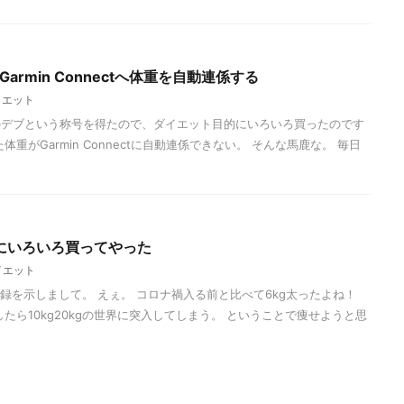
らGarmin Connectへ体重を自動連係する
イエット
のデブという称号を得たので、ダイエット目的にいろいろ買ったのです
重がGarmin Connectに自動連係できない。 そんな馬鹿な。 毎日
にいろいろ買ってやった
イエット
記録を示しまして。 えぇ。 コロナ禍入る前と比べて6kg太ったよね！
たら10kg20kgの世界に突入してしまう。 ということで痩せようと思