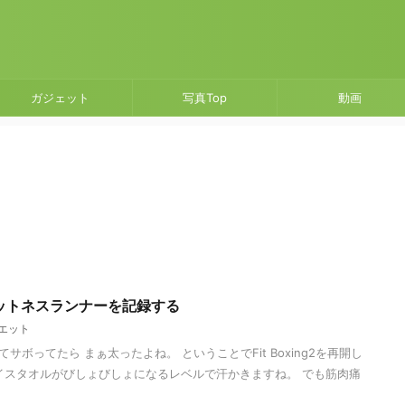
ガジェット
写真Top
動画
でフィットネスランナーを記録する
エット
サボってたら まぁ太ったよね。 ということでFit Boxing2を再開し
イスタオルがびしょびしょになるレベルで汗かきますね。 でも筋肉痛