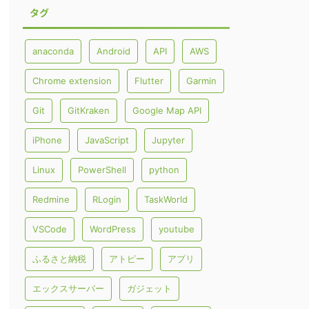
タグ
anaconda
Android
API
AWS
Chrome extension
Flutter
Garmin
Git
GitKraken
Google Map API
iPhone
JavaScript
Jupyter
Linux
PowerShell
python
Redmine
RLogin
TaskWorld
VSCode
WordPress
youtube
ふるさと納税
アトピー
アプリ
エックスサーバー
ガジェット