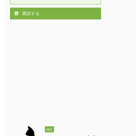
購読する
雑記