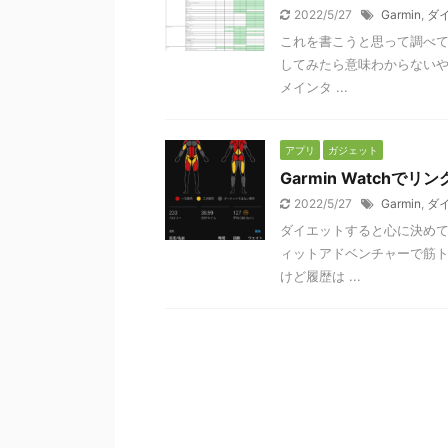
2022/5/27
Garmin
,
ダ
これを書こうと思って調べて
してみたら意味わからないやつ
メインタ ...
アプリ
ガジェット
Garmin Watch
2022/5/27
Garmin
,
ダ
ダイエットすると心に決めてご
ィットアドベンチャーで筋ト
けど履歴は ...