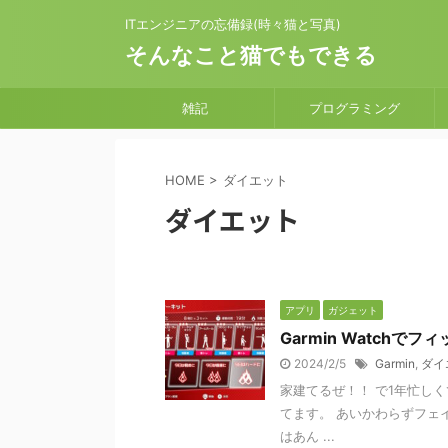
ITエンジニアの忘備録(時々猫と写真)
そんなこと猫でもできる
雑記
プログラミング
HOME
>
ダイエット
ダイエット
アプリ
ガジェット
Garmin Watch
2024/2/5
Garmin
,
ダイ
家建てるぜ！！ で1年忙しくて
てます。 あいかわらずフェ
はあん ...