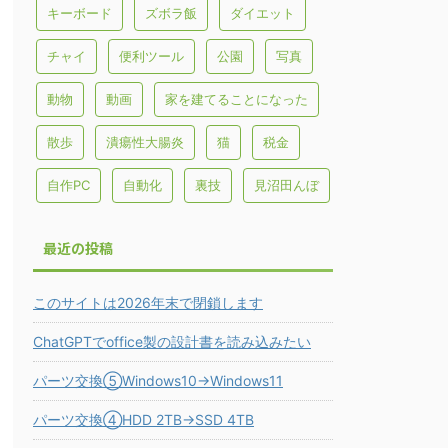
キーボード
ズボラ飯
ダイエット
チャイ
便利ツール
公園
写真
動物
動画
家を建てることになった
散歩
潰瘍性大腸炎
猫
税金
自作PC
自動化
裏技
見沼田んぼ
最近の投稿
このサイトは2026年末で閉鎖します
ChatGPTでoffice製の設計書を読み込みたい
パーツ交換⑤Windows10→Windows11
パーツ交換④HDD 2TB→SSD 4TB