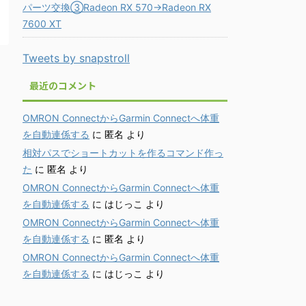
パーツ交換③Radeon RX 570→Radeon RX
7600 XT
Tweets by snapstroll
最近のコメント
OMRON ConnectからGarmin Connectへ体重
を自動連係する
に
匿名
より
相対パスでショートカットを作るコマンド作っ
た
に
匿名
より
OMRON ConnectからGarmin Connectへ体重
を自動連係する
に
はじっこ
より
OMRON ConnectからGarmin Connectへ体重
を自動連係する
に
匿名
より
OMRON ConnectからGarmin Connectへ体重
を自動連係する
に
はじっこ
より