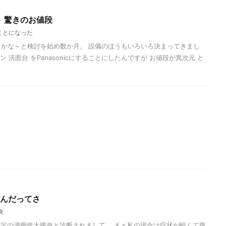
設備、驚きのお値段
ことになった
っかな～と検討を始め数か月。 設備のほうもいろいろ決まってきまし
ン 洗面台 をPanasonicにすることにしたんですが お値段が異次元 と
なんだってさ
炎
定の潰瘍性大腸炎と診断されまして。 まぁ私の場合は症状が軽くて腹