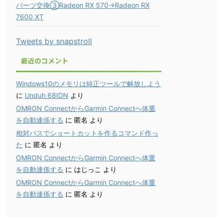
パーツ交換③Radeon RX 570→Radeon RX
7600 XT
Tweets by snapstroll
最近のコメント
Windows10のメモリは純正ツールで解放しよう
に
Unduh 68IDN
より
OMRON ConnectからGarmin Connectへ体重
を自動連係する
に
匿名
より
相対パスでショートカットを作るコマンド作っ
た
に
匿名
より
OMRON ConnectからGarmin Connectへ体重
を自動連係する
に
はじっこ
より
OMRON ConnectからGarmin Connectへ体重
を自動連係する
に
匿名
より