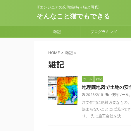
ITエンジニアの忘備録(時々猫と写真)
そんなこと猫でもできる
雑記
プログラミング
HOME
>
雑記
>
雑記
ツール
雑記
地理院地図で土地の安
2023/2/19
便利ツール
,
注文住宅に絶対必要なもの。
決まらないことには話ができ
り。 先に施工会社を決 ...