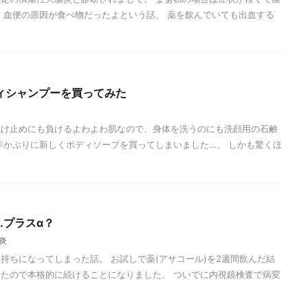
 血便の原因が食べ物だったよという話。 薬を飲んでいても出血する
ィシャンプーを買ってみた
焼け止めにも負けるよわよわ肌なので、身体を洗うのにも洗顔用の石鹸
年かぶりに新しくボディソープを買ってしまいました…。 しかも驚くほ
…プラスα？
炎
持ちになってしまった話。 お試しで薬(アサコール)を2週間飲んだ結
たので本格的に続けることになりました。 ついでに内視鏡検査で病変