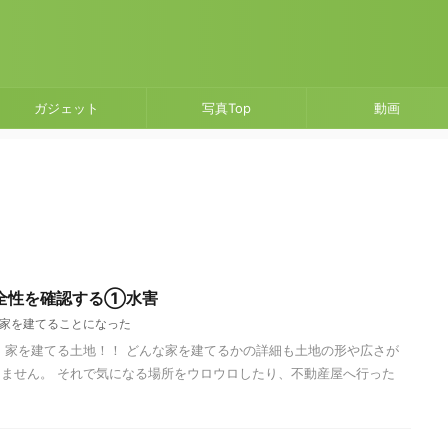
ガジェット
写真Top
動画
全性を確認する①水害
家を建てることになった
 家を建てる土地！！ どんな家を建てるかの詳細も土地の形や広さが
ません。 それで気になる場所をウロウロしたり、不動産屋へ行った