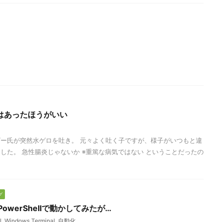
はあったほうがいい
ー氏が突然水ゲロを吐き。 元々よく吐く子ですが、様子がいつもと違
した。 急性腸炎じゃないか ※重篤な病気ではない ということだったの
グ
lをPowerShellで動かしてみたが…
l
,
Windows Terminal
,
自動化