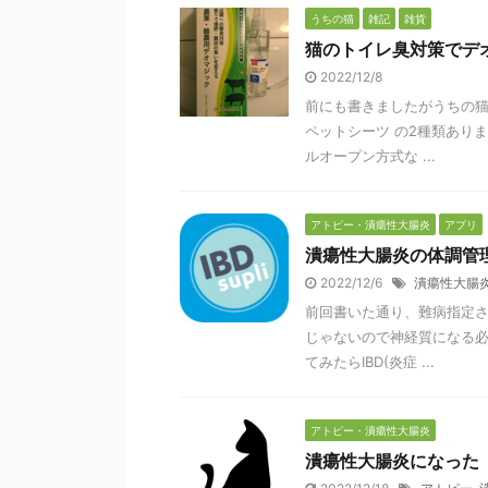
うちの猫
雑記
雑貨
猫のトイレ臭対策でデ
2022/12/8
前にも書きましたがうちの猫
ペットシーツ の2種類あり
ルオープン方式な ...
アトピー・潰瘍性大腸炎
アプリ
潰瘍性大腸炎の体調管
2022/12/6
潰瘍性大腸
前回書いた通り、難病指定さ
じゃないので神経質になる必
てみたらIBD(炎症 ...
アトピー・潰瘍性大腸炎
潰瘍性大腸炎になった