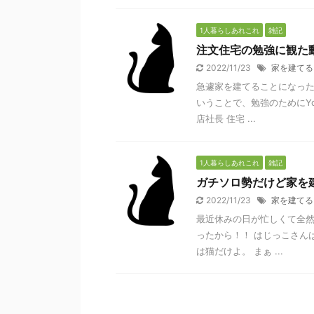
1人暮らしあれこれ
雑記
注文住宅の勉強に観た
2022/11/23
家を建てる
急遽家を建てることになった
いうことで、勉強のためにYo
店社長 住宅 ...
1人暮らしあれこれ
雑記
ガチソロ勢だけど家を
2022/11/23
家を建てる
最近休みの日が忙しくて全然
ったから！！ はじっこさん
は猫だけよ。 まぁ ...