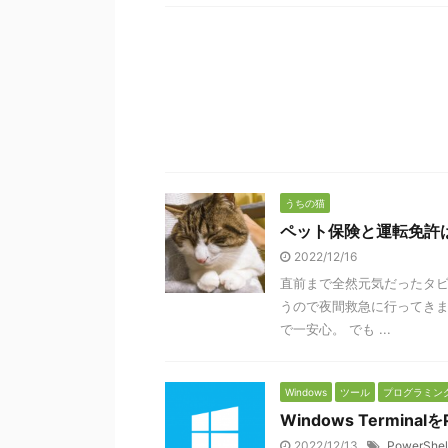
うちの猫
ペット保険と運転免許
2022/12/16
直前まで全然元気だったタビ
うので夜間救急に行ってきま
で一安心。 でも ...
Windows
ツール
プログラミン
Windows Termina
2022/12/13
PowerShel