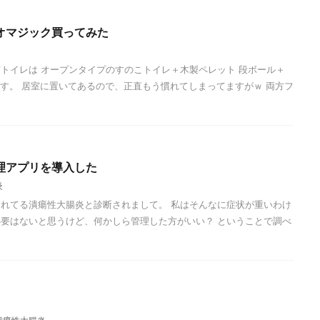
オマジック買ってみた
トイレは オープンタイプのすのこトイレ＋木製ペレット 段ボール＋
ます。 居室に置いてあるので、正直もう慣れてしまってますがｗ 両方フ
理アプリを導入した
炎
れてる潰瘍性大腸炎と診断されまして。 私はそんなに症状が重いわけ
要はないと思うけど、何かしら管理した方がいい？ ということで調べ