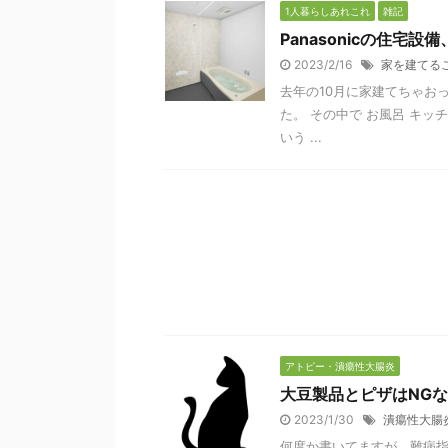
1人暮らしあれこれ
雑記
Panasonicの住宅
2023/2/16
家を建てる
去年の10月に家建てちゃお
た。 その中で お風呂 キッチ
いう ...
アトピー・潰瘍性大腸炎
大豆製品とピザはNG
2023/1/30
潰瘍性大腸
何度か書いてますが、難病指