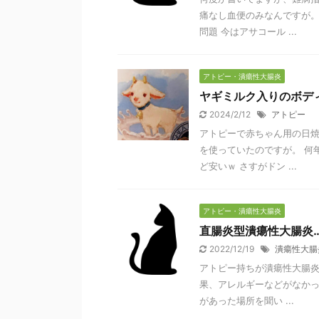
痛なし血便のみなんですが。
問題 今はアサコール ...
アトピー・潰瘍性大腸炎
ヤギミルク入りのボデ
2024/2/12
アトピー
アトピーで赤ちゃん用の日
を使っていたのですが。 何
ど安いｗ さすがドン ...
アトピー・潰瘍性大腸炎
直腸炎型潰瘍性大腸炎
2022/12/19
潰瘍性大腸
アトピー持ちが潰瘍性大腸炎
果、アレルギーなどがなかっ
があった場所を聞い ...