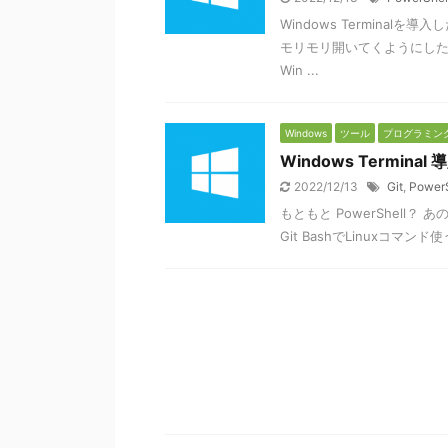
Windows Termina
モリモリ開いてくようにした
Win ...
Windows
ツール
プログラミン
Windows Termina
2022/12/13
Git
,
PowerS
もともと PowerShel
Git BashでLinuxコマ