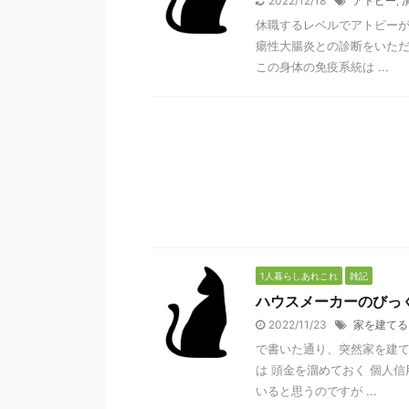
2022/12/18
アトピー
,
休職するレベルでアトピーが
瘍性大腸炎との診断をいただ
この身体の免疫系統は ...
1人暮らしあれこれ
雑記
ハウスメーカーのびっ
2022/11/23
家を建てる
で書いた通り、突然家を建て
は 頭金を溜めておく 個人
いると思うのですが ...