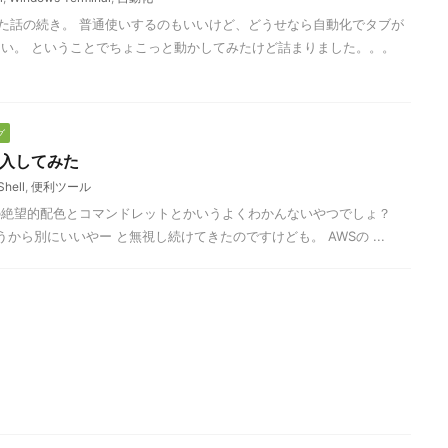
lを導入した話の続き。 普通使いするのもいいけど、どうせなら自動化でタブが
い。 ということでちょこっと動かしてみたけど詰まりました。。。
グ
l 導入してみた
hell
,
便利ツール
l？ あの絶望的配色とコマンドレットとかいうよくわかんないやつでしょ？
ンド使うから別にいいやー と無視し続けてきたのですけども。 AWSの ...