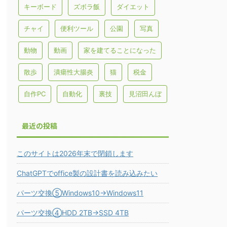
キーボード
ズボラ飯
ダイエット
チャイ
便利ツール
公園
写真
動物
動画
家を建てることになった
散歩
潰瘍性大腸炎
猫
税金
自作PC
自動化
裏技
見沼田んぼ
最近の投稿
このサイトは2026年末で閉鎖します
ChatGPTでoffice製の設計書を読み込みたい
パーツ交換⑤Windows10→Windows11
パーツ交換④HDD 2TB→SSD 4TB