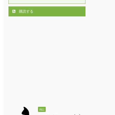
購読する
雑記