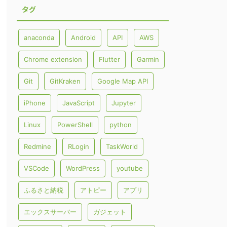
タグ
anaconda
Android
API
AWS
Chrome extension
Flutter
Garmin
Git
GitKraken
Google Map API
iPhone
JavaScript
Jupyter
Linux
PowerShell
python
Redmine
RLogin
TaskWorld
VSCode
WordPress
youtube
ふるさと納税
アトピー
アプリ
エックスサーバー
ガジェット