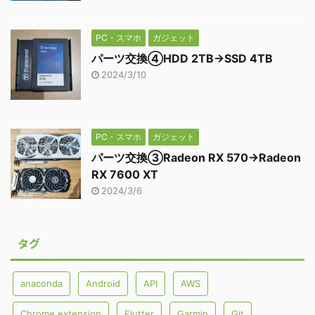
PC・スマホ
ガジェット
パーツ交換④HDD 2TB→SSD 4TB
2024/3/10
PC・スマホ
ガジェット
パーツ交換③Radeon RX 570→Radeon
RX 7600 XT
2024/3/6
タグ
anaconda
Android
API
AWS
Chrome extension
Flutter
Garmin
Git