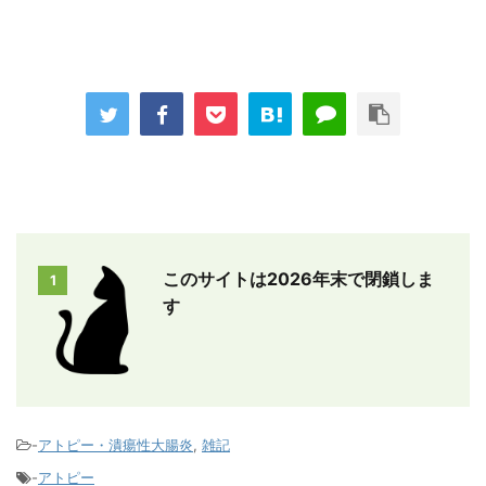
このサイトは2026年末で閉鎖しま
1
す
-
アトピー・潰瘍性大腸炎
,
雑記
-
アトピー