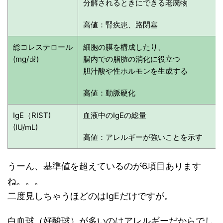
分解されるときにできる老廃物
高値：腎疾患、路閉塞
総コレステロール
細胞の膜を構成したり、
(mg/㎗)
腸内での脂肪の消化に役立つ
胆汁酸や性ホルモンを生成する
高値：動脈硬化
IgE（RIST)
血液中のIgEの総量
(IU/mL)
高値：アレルギーが強いことを示す
うーん、基準値を超えているのが6項目あります
ね。。。
二度見しちゃうほどのはIgEだけですが。
白血球（好酸球）が多いのはアレルギーだからでし