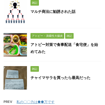
雑記
マルチ商法に勧誘された話
アトピー・潰瘍性大腸炎
雑記
アトピー対策で食事配送「食宅便」を始
めてみた
雑記
チャイマサラを買ったら最高だった
PREV
私の〇〇力は●●万です