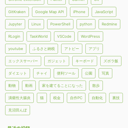
GitKraken
Google Map API
iPhone
JavaScript
Jupyter
Linux
PowerShell
python
Redmine
RLogin
TaskWorld
VSCode
WordPress
youtube
ふるさと納税
アトピー
アプリ
エックスサーバー
ガジェット
キーボード
ズボラ飯
ダイエット
チャイ
便利ツール
公園
写真
動物
動画
家を建てることになった
散歩
潰瘍性大腸炎
猫
税金
自作PC
自動化
裏技
見沼田んぼ