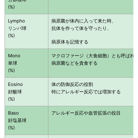
(%)
Lympho
病原菌が体内に入って来た時、
リンパ球
抗体を作って体を守ったり、
(%)
病原体を記憶する
Mono
マクロファージ（大食細胞）とも呼ばれ
単球
病原菌などを貪食する
(%)
Eosino
体の防御反応の役割
好酸球
特にアレルギー反応では増加する
(%)
Baso
アレルギー反応や血管拡張の役目
好塩基球
(%)