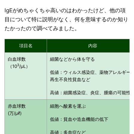
IgEがめちゃくちゃ高いのはわかったけど、他の項
目について特に説明がなく、何を意味するのか知り
たかったので調べてみました。
項目名
内容
白血球数
細菌などから体を守る
3
（10
/μL）
低値：ウィルス感染症、薬物アレルギー
再生不良性貧血など
高値：細菌感染症、炎症、腫瘍の可能性
赤血球数
細胞へ酸素を運ぶ
(万/μℓ)
低値：貧血や造血機能の低下
高値：多血症など