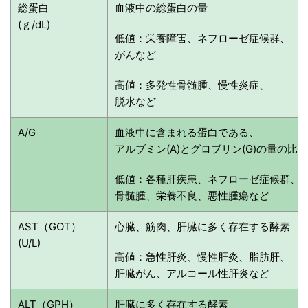
総蛋白
血液中の総蛋白の量
(ｇ/dL)
低値：栄養障害、ネフローゼ症候群、
がんなど
高値：多発性骨髄腫、慢性炎症、
脱水など
A/G
血液中に含まれる蛋白である、
アルブミン(A)とグロブリン(G)の量の比率
低値：各種肝疾患、ネフローゼ症候群、
骨髄腫、栄養不良、悪性腫瘍など
AST（GOT）
心臓、筋肉、肝臓に多く存在する酵素
(U/L)
高値：急性肝炎、慢性肝炎、脂肪肝、
肝臓がん、アルコール性肝炎など
ALT（GPH）
肝臓に多く存在する酵素