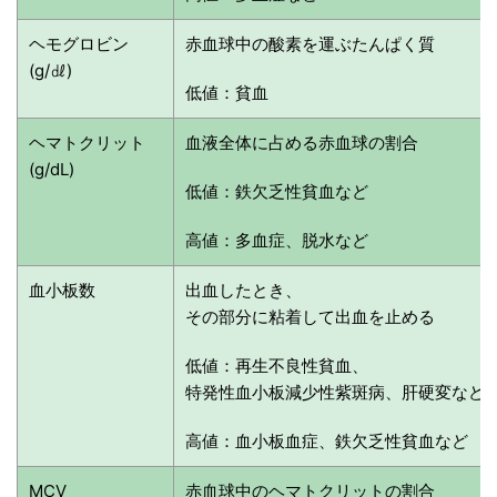
ヘモグロビン
赤血球中の酸素を運ぶたんぱく質
(g/㎗)
低値：貧血
ヘマトクリット
血液全体に占める赤血球の割合
(g/dL)
低値：鉄欠乏性貧血など
高値：多血症、脱水など
血小板数
出血したとき、
その部分に粘着して出血を止める
低値：再生不良性貧血、
特発性血小板減少性紫斑病、肝硬変など
高値：血小板血症、鉄欠乏性貧血など
MCV
赤血球中のヘマトクリットの割合