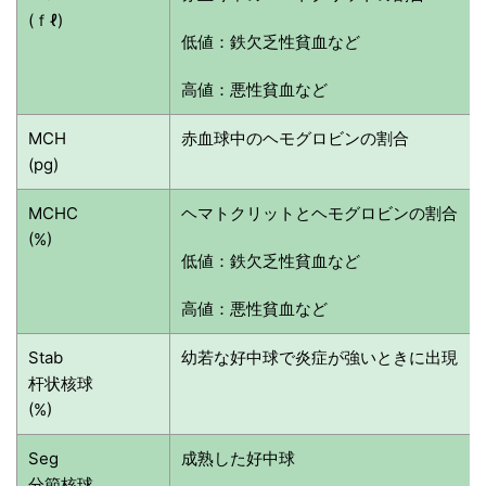
(ｆℓ)
低値：鉄欠乏性貧血など
高値：悪性貧血など
MCH
赤血球中のヘモグロビンの割合
(pg)
MCHC
ヘマトクリットとヘモグロビンの割合
(%)
低値：鉄欠乏性貧血など
高値：悪性貧血など
Stab
幼若な好中球で炎症が強いときに出現
杆状核球
(%)
Seg
成熟した好中球
分節核球