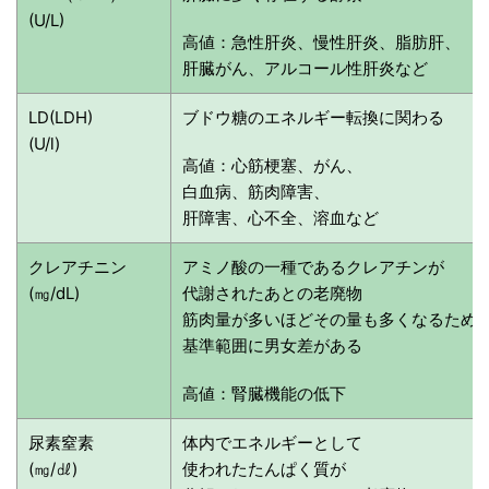
(U/L)
高値：急性肝炎、慢性肝炎、脂肪肝、
肝臓がん、アルコール性肝炎など
LD(LDH)
ブドウ糖のエネルギー転換に関わる
(U/l)
高値：心筋梗塞、がん、
白血病、筋肉障害、
肝障害、心不全、溶血など
クレアチニン
アミノ酸の一種であるクレアチンが
(㎎/dL)
代謝されたあとの老廃物
筋肉量が多いほどその量も多くなるため
基準範囲に男女差がある
高値：腎臓機能の低下
尿素窒素
体内でエネルギーとして
(㎎/㎗)
使われたたんぱく質が