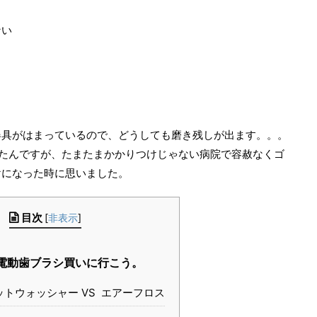
ない
る
器具がはまっているので、どうしても磨き残しが出ます。。。
たんですが、たまたまかかりつけじゃない病院で容赦なくゴ
けになった時に思いました。
目次
[
非表示
]
電動歯ブラシ買いに行こう。
トウォッシャー VS エアーフロス