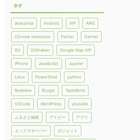
タグ
anaconda
Android
API
AWS
Chrome extension
Flutter
Garmin
Git
GitKraken
Google Map API
iPhone
JavaScript
Jupyter
Linux
PowerShell
python
Redmine
RLogin
TaskWorld
VSCode
WordPress
youtube
ふるさと納税
アトピー
アプリ
エックスサーバー
ガジェット