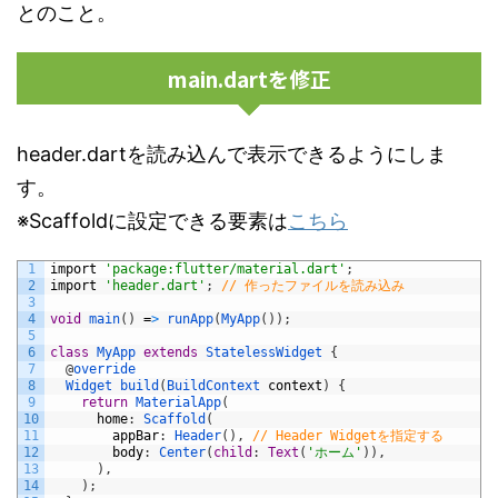
とのこと。
main.dartを修正
header.dartを読み込んで表示できるようにしま
す。
※Scaffoldに設定できる要素は
こちら
1
import
'package:flutter/material.dart'
;
2
import
'header.dart'
;
// 作ったファイルを読み込み
3
4
void
main
(
)
=
>
runApp
(
MyApp
(
)
)
;
5
6
class
MyApp
extends
StatelessWidget
{
7
@
override
8
Widget 
build
(
BuildContext 
context
)
{
9
return
MaterialApp
(
10
home
:
Scaffold
(
11
appBar
:
Header
(
)
,
// Header Widgetを指定する
12
body
:
Center
(
child
:
Text
(
'ホーム'
)
)
,
13
)
,
14
)
;