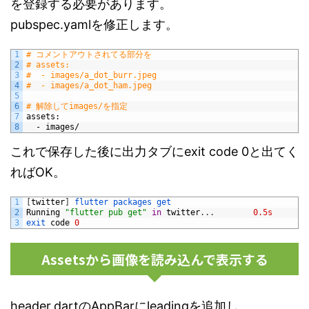
を登録する必要があります。
pubspec.yamlを修正します。
1
# コメントアウトされてる部分を
2
# assets:
3
#  - images/a_dot_burr.jpeg
4
#  - images/a_dot_ham.jpeg
5
6
# 解除してimages/を指定
7
assets
:
8
-
images/
これで保存した後に出力タブにexit code 0と出てく
ればOK。
1
[
twitter
]
flutter 
packages 
get
2
Running
"flutter pub get"
in
twitter
.
.
.
0.5s
3
exit 
code
0
Assetsから画像を読み込んで表示する
header.dartのAppBarにleadingを追加し、