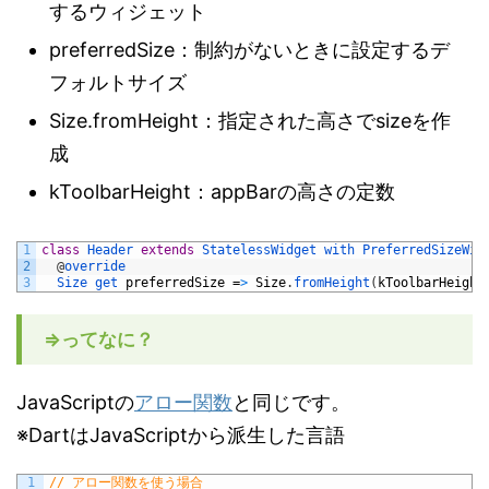
するウィジェット
preferredSize：制約がないときに設定するデ
フォルトサイズ
Size.fromHeight：指定された高さでsizeを作
成
kToolbarHeight：appBarの高さの定数
1
class
Header
extends
StatelessWidget
with
PreferredSizeWid
2
@
override
3
Size 
get 
preferredSize
=
>
Size
.
fromHeight
(
kToolbarHeight
=>ってなに？
JavaScriptの
アロー関数
と同じです。
※DartはJavaScriptから派生した言語
1
// アロー関数を使う場合