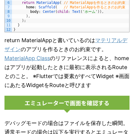
6
return
MaterialApp
(
// MaterialAppを作るときのお約束
7
home
:
Scaffold
(
// MaterialAppを作るときのお約束
8
body
:
Center
(
child
:
Text
(
'ホーム'
)
)
,
9
)
,
10
)
;
11
}
12
}
return MaterialAppと書いているのは
マテリアルデ
ザイン
のアプリを作るときのお約束です。
MaterialApp Class
のリファレンスによると、home
はアプリが起動したときに最初に表示されるRoute
とのこと。 ※Flutterでは要素がすべてWidget ※画面
にあたるWidgetをRouteと呼びます
エミュレーターで画面を確認する
デバッグモードの場合はファイルを保存した瞬間。
通常モードの場合は以下を実行するとエミュレータ