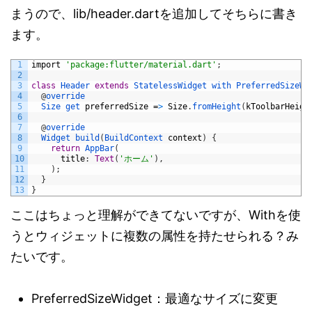
まうので、lib/header.dartを追加してそちらに書き
ます。
1
import
'package:flutter/material.dart'
;
2
3
class
Header
extends
StatelessWidget
with
PreferredSizeWi
4
@
override
5
Size 
get 
preferredSize
=
>
Size
.
fromHeight
(
kToolbarHeigh
6
7
@
override
8
Widget 
build
(
BuildContext 
context
)
{
9
return
AppBar
(
10
title
:
Text
(
'ホーム'
)
,
11
)
;
12
}
13
}
ここはちょっと理解ができてないですが、Withを使
うとウィジェットに複数の属性を持たせられる？み
たいです。
PreferredSizeWidget：最適なサイズに変更