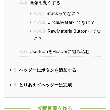
4.4
画像を丸くする
4.4.1
Stackってなに？
4.4.2
CircleAvatarってなに？
4.4.3
RawMaterialButtonってな
に？
4.5
UserIconをHeaderに組み込む
5
ヘッダーにボタンを追加する
6
とりあえずヘッダーは完成
初期画面を作る