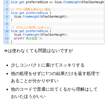
2
Size 
get 
preferredSize
=
>
Size
.
fromHeight
(
kToolbarHeight
)
3
4
// アロー関数を使わない場合
5
Size
get
preferredSize
{
6
Size
.
fromHeight
(
kToolbarHeight
)
;
7
}
8
9
// 2行以上の処理には使えない
10
Size
get
preferredSize
{
11
Size
.
fromHeight
(
kToolbarHeight
)
;
12
print
(
'高さ設定'
)
;
13
}
=>は使わなくても問題はないですが
少しコンパクトに書けてスッキリする
他の処理をせずに1つの結果だけを返す処理で
あることが分かりやすい
他のコードで普通に出てくるから理解はして
おいたほうがいい