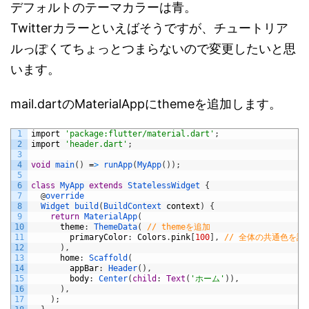
デフォルトのテーマカラーは青。
Twitterカラーといえばそうですが、チュートリア
ルっぽくてちょっとつまらないので変更したいと思
います。
mail.dartのMaterialAppにthemeを追加します。
1
import
'package:flutter/material.dart'
;
2
import
'header.dart'
;
3
4
void
main
(
)
=
>
runApp
(
MyApp
(
)
)
;
5
6
class
MyApp
extends
StatelessWidget
{
7
@
override
8
Widget 
build
(
BuildContext 
context
)
{
9
return
MaterialApp
(
10
theme
:
ThemeData
(
// themeを追加
11
primaryColor
:
Colors
.
pink
[
100
]
,
// 全体の共通色を設
12
)
,
13
home
:
Scaffold
(
14
appBar
:
Header
(
)
,
15
body
:
Center
(
child
:
Text
(
'ホーム'
)
)
,
16
)
,
17
)
;