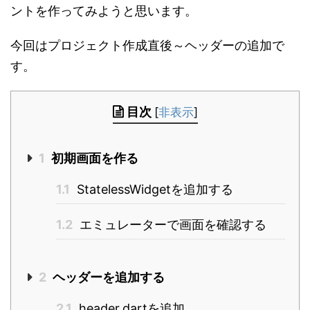
ントを作ってみようと思います。
今回はプロジェクト作成直後～ヘッダーの追加で
す。
目次
[
非表示
]
1
初期画面を作る
1.1
StatelessWidgetを追加する
1.2
エミュレーターで画面を確認する
2
ヘッダーを追加する
2.1
header.dartを追加