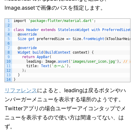
Image.assetで画像のパスを指定します。
1
import
'package:flutter/material.dart'
;
2
3
class
Header
extends
StatelessWidget
with
PreferredSizeWi
4
@
override
5
Size 
get 
preferredSize
=
>
Size
.
fromHeight
(
kToolbarHeigh
6
7
@
override
8
Widget 
build
(
BuildContext 
context
)
{
9
return
AppBar
(
10
leading
:
Image
.
asset
(
'images/user_icon.jpg'
)
,
// 
11
title
:
Text
(
'ホーム'
)
,
12
)
;
13
}
14
}
リファレンス
によると、leadingは戻るボタンやハ
ンバーガーメニューを表示する場所のようです。
Twitterアプリの場合ユーザーアイコンタップでメ
ニューを表示するので使い方は間違ってない、は
ず。