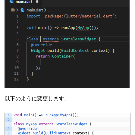
以下のように変更します。
1
void
main
(
)
=
>
runApp
(
MyApp
(
)
)
;
2
3
class
MyApp
extends
StatelessWidget
{
4
@
override
5
Widget 
build
(
BuildContext 
context
)
{