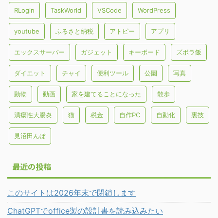
RLogin
TaskWorld
VSCode
WordPress
youtube
ふるさと納税
アトピー
アプリ
エックスサーバー
ガジェット
キーボード
ズボラ飯
ダイエット
チャイ
便利ツール
公園
写真
動物
動画
家を建てることになった
散歩
潰瘍性大腸炎
猫
税金
自作PC
自動化
裏技
見沼田んぼ
最近の投稿
このサイトは2026年末で閉鎖します
ChatGPTでoffice製の設計書を読み込みたい