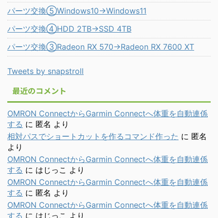
パーツ交換⑤Windows10→Windows11
パーツ交換④HDD 2TB→SSD 4TB
パーツ交換③Radeon RX 570→Radeon RX 7600 XT
Tweets by snapstroll
最近のコメント
OMRON ConnectからGarmin Connectへ体重を自動連係
する
に
匿名
より
相対パスでショートカットを作るコマンド作った
に
匿名
より
OMRON ConnectからGarmin Connectへ体重を自動連係
する
に
はじっこ
より
OMRON ConnectからGarmin Connectへ体重を自動連係
する
に
匿名
より
OMRON ConnectからGarmin Connectへ体重を自動連係
する
に
はじっこ
より