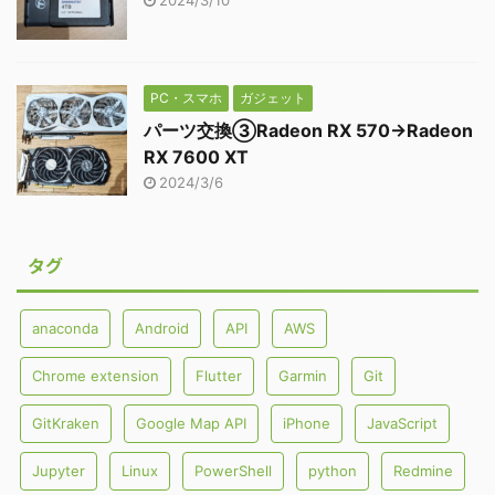
2024/3/10
PC・スマホ
ガジェット
パーツ交換③Radeon RX 570→Radeon
RX 7600 XT
2024/3/6
タグ
anaconda
Android
API
AWS
Chrome extension
Flutter
Garmin
Git
GitKraken
Google Map API
iPhone
JavaScript
Jupyter
Linux
PowerShell
python
Redmine