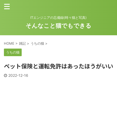
ITエンジニアの忘備録(時々猫と写真)
そんなこと猫でもできる
HOME
>
雑記
>
うちの猫
>
うちの猫
ペット保険と運転免許はあったほうがいい
2022-12-16