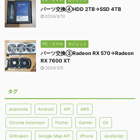
パーツ交換④HDD 2TB→SSD 4TB
2024/3/10
PC・スマホ
ガジェット
パーツ交換③Radeon RX 570→Radeon
RX 7600 XT
2024/3/6
タグ
anaconda
Android
API
AWS
Chrome extension
Flutter
Garmin
Git
GitKraken
Google Map API
iPhone
JavaScript