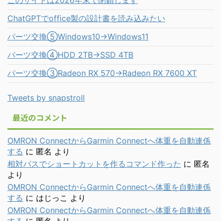
ChatGPTでoffice製の設計書を読み込みたい
パーツ交換⑤Windows10→Windows11
パーツ交換④HDD 2TB→SSD 4TB
パーツ交換③Radeon RX 570→Radeon RX 7600 XT
Tweets by snapstroll
最近のコメント
OMRON ConnectからGarmin Connectへ体重を自動連係
する
に
匿名
より
相対パスでショートカットを作るコマンド作った
に
匿名
より
OMRON ConnectからGarmin Connectへ体重を自動連係
する
に
はじっこ
より
OMRON ConnectからGarmin Connectへ体重を自動連係
する
に
匿名
より