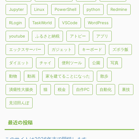
Jupyter
Linux
PowerShell
python
Redmine
RLogin
TaskWorld
VSCode
WordPress
youtube
ふるさと納税
アトピー
アプリ
エックスサーバー
ガジェット
キーボード
ズボラ飯
ダイエット
チャイ
便利ツール
公園
写真
動物
動画
家を建てることになった
散歩
潰瘍性大腸炎
猫
税金
自作PC
自動化
裏技
見沼田んぼ
最近の投稿
このサイトは2026年末で閉鎖します