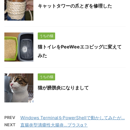
キャットタワーの爪とぎを修理した
うちの猫
猫トイレをPeeWeeエコビッグに変えて
みた
うちの猫
猫が膀胱炎になりまして
PREV
Windows TerminalをPowerShellで動かしてみたが…
NEXT
直腸炎型潰瘍性大腸炎…プラスα？