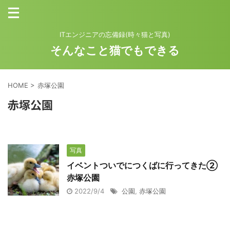
ITエンジニアの忘備録(時々猫と写真)
そんなこと猫でもできる
HOME
>
赤塚公園
赤塚公園
写真
イベントついでにつくばに行ってきた②
赤塚公園
2022/9/4
公園
,
赤塚公園