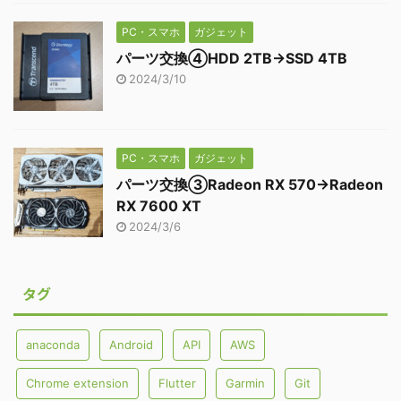
PC・スマホ
ガジェット
パーツ交換④HDD 2TB→SSD 4TB
2024/3/10
PC・スマホ
ガジェット
パーツ交換③Radeon RX 570→Radeon
RX 7600 XT
2024/3/6
タグ
anaconda
Android
API
AWS
Chrome extension
Flutter
Garmin
Git