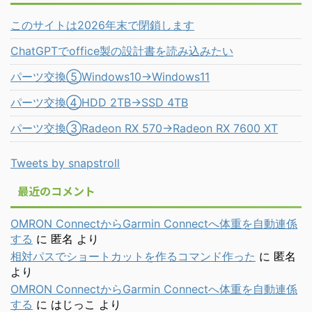
このサイトは2026年末で閉鎖します
ChatGPTでoffice製の設計書を読み込みたい
パーツ交換⑤Windows10→Windows11
パーツ交換④HDD 2TB→SSD 4TB
パーツ交換③Radeon RX 570→Radeon RX 7600 XT
Tweets by snapstroll
最近のコメント
OMRON ConnectからGarmin Connectへ体重を自動連係
する
に
匿名
より
相対パスでショートカットを作るコマンド作った
に
匿名
より
OMRON ConnectからGarmin Connectへ体重を自動連係
する
に
はじっこ
より