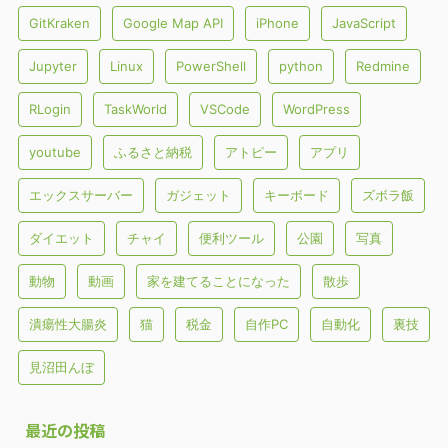
GitKraken
Google Map API
iPhone
JavaScript
Jupyter
Linux
PowerShell
python
Redmine
RLogin
TaskWorld
VSCode
WordPress
youtube
ふるさと納税
アトピー
アプリ
エックスサーバー
ガジェット
キーボード
ズボラ飯
ダイエット
チャイ
便利ツール
公園
写真
動物
動画
家を建てることになった
散歩
潰瘍性大腸炎
猫
税金
自作PC
自動化
裏技
見沼田んぼ
最近の投稿