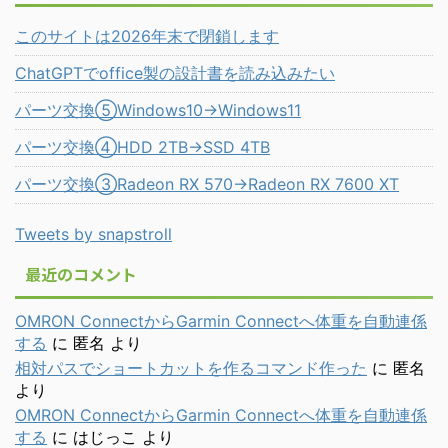
このサイトは2026年末で閉鎖します
ChatGPTでoffice製の設計書を読み込みたい
パーツ交換⑤Windows10→Windows11
パーツ交換④HDD 2TB→SSD 4TB
パーツ交換③Radeon RX 570→Radeon RX 7600 XT
Tweets by snapstroll
最近のコメント
OMRON ConnectからGarmin Connectへ体重を自動連係
する
に
匿名
より
相対パスでショートカットを作るコマンド作った
に
匿名
より
OMRON ConnectからGarmin Connectへ体重を自動連係
する
に
はじっこ
より