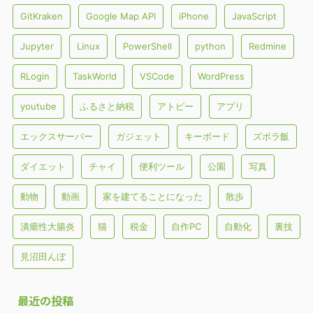
GitKraken
Google Map API
iPhone
JavaScript
Jupyter
Linux
PowerShell
python
Redmine
RLogin
TaskWorld
VSCode
WordPress
youtube
ふるさと納税
アトピー
アプリ
エックスサーバー
ガジェット
キーボード
ズボラ飯
ダイエット
チャイ
便利ツール
公園
写真
動物
動画
家を建てることになった
散歩
潰瘍性大腸炎
猫
税金
自作PC
自動化
裏技
見沼田んぼ
最近の投稿