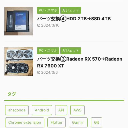
PC・スマホ
ガジェット
パーツ交換④HDD 2TB→SSD 4TB
2024/3/10
PC・スマホ
ガジェット
パーツ交換③Radeon RX 570→Radeon
RX 7600 XT
2024/3/6
タグ
anaconda
Android
API
AWS
Chrome extension
Flutter
Garmin
Git