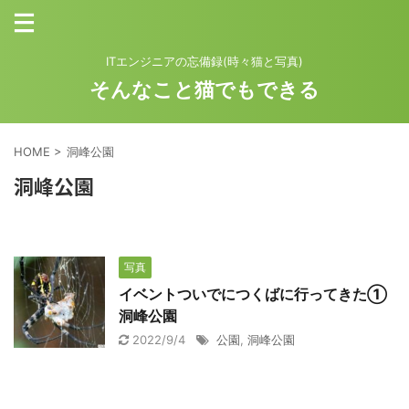
ITエンジニアの忘備録(時々猫と写真)
そんなこと猫でもできる
HOME
>
洞峰公園
洞峰公園
写真
イベントついでにつくばに行ってきた①
洞峰公園
2022/9/4
公園
,
洞峰公園