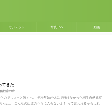
ガジェット
写真Top
動画
ってきた
然観察の森
たのでちょっと遠くへ。 年末年始が休みで行けなかった桐生自然観察
怖いね…。 こんなの山道のうちに入らないよ！ って言われるかもしれ