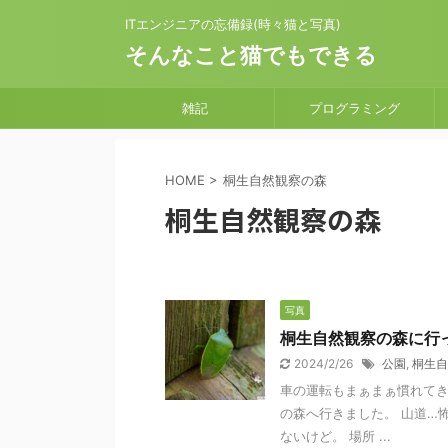
ITエンジニアの忘備録(時々猫と写真)
そんなこと猫でもできる
雑記
プログラミング
HOME
>
桐生自然観察の森
桐生自然観察の森
写真
桐生自然観察の森に行
2024/2/26
公園
,
桐生自
車の運転もまぁまぁ慣れてき
の森へ行きました。 山道…
ないけど。 場所 ...