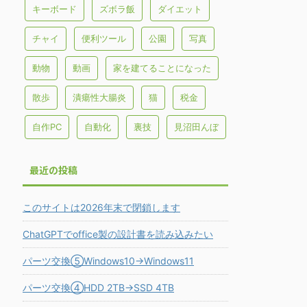
キーボード
ズボラ飯
ダイエット
チャイ
便利ツール
公園
写真
動物
動画
家を建てることになった
散歩
潰瘍性大腸炎
猫
税金
自作PC
自動化
裏技
見沼田んぼ
最近の投稿
このサイトは2026年末で閉鎖します
ChatGPTでoffice製の設計書を読み込みたい
パーツ交換⑤Windows10→Windows11
パーツ交換④HDD 2TB→SSD 4TB