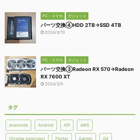
PC・スマホ
ガジェット
パーツ交換④HDD 2TB→SSD 4TB
2024/3/10
PC・スマホ
ガジェット
パーツ交換③Radeon RX 570→Radeon
RX 7600 XT
2024/3/6
タグ
anaconda
Android
API
AWS
Chrome extension
Flutter
Garmin
Git