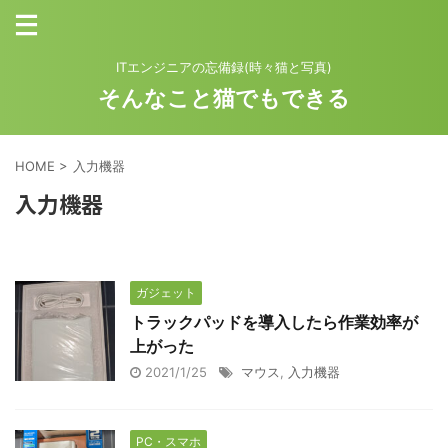
ITエンジニアの忘備録(時々猫と写真)
そんなこと猫でもできる
HOME
>
入力機器
入力機器
ガジェット
トラックパッドを導入したら作業効率が
上がった
2021/1/25
マウス
,
入力機器
PC・スマホ