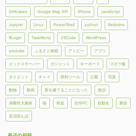
GitKraken
Google Map API
iPhone
JavaScript
Jupyter
Linux
PowerShell
python
Redmine
RLogin
TaskWorld
VSCode
WordPress
youtube
ふるさと納税
アトピー
アプリ
エックスサーバー
ガジェット
キーボード
ズボラ飯
ダイエット
チャイ
便利ツール
公園
写真
動物
動画
家を建てることになった
散歩
潰瘍性大腸炎
猫
税金
自作PC
自動化
裏技
見沼田んぼ
最近の投稿