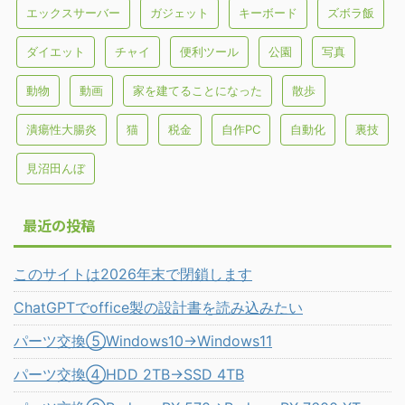
エックスサーバー
ガジェット
キーボード
ズボラ飯
ダイエット
チャイ
便利ツール
公園
写真
動物
動画
家を建てることになった
散歩
潰瘍性大腸炎
猫
税金
自作PC
自動化
裏技
見沼田んぼ
最近の投稿
このサイトは2026年末で閉鎖します
ChatGPTでoffice製の設計書を読み込みたい
パーツ交換⑤Windows10→Windows11
パーツ交換④HDD 2TB→SSD 4TB