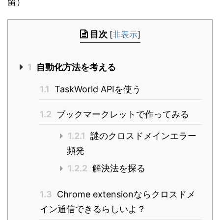
留）
目次
[
非表示
]
1
自動化方法を考える
1.1
TaskWorld APIを使う
1.2
ブックマークレットで作ってみる
1.2.1
謎のクロスドメインエラー
頻発
1.2.2
解決法を探る
1.3
Chrome extensionならクロスドメ
イン通信できるらしいよ？