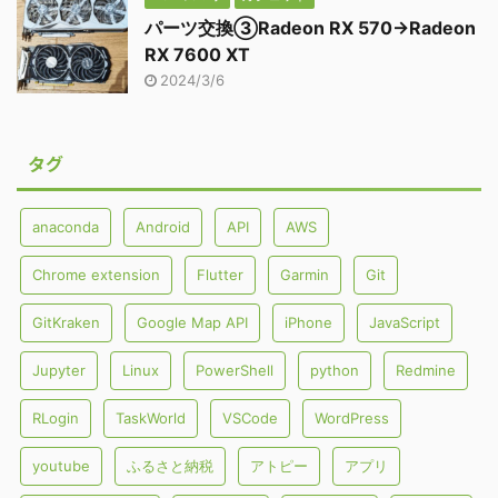
パーツ交換③Radeon RX 570→Radeon
RX 7600 XT
2024/3/6
タグ
anaconda
Android
API
AWS
Chrome extension
Flutter
Garmin
Git
GitKraken
Google Map API
iPhone
JavaScript
Jupyter
Linux
PowerShell
python
Redmine
RLogin
TaskWorld
VSCode
WordPress
youtube
ふるさと納税
アトピー
アプリ