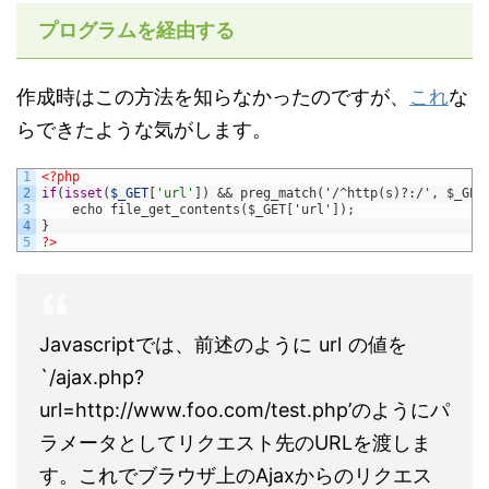
プログラムを経由する
作成時はこの方法を知らなかったのですが、
これ
な
らできたような気がします。
1
<?php
2
if
(
isset
(
$_GET
[
'url'
]
)
&& preg_match('/^http(s)?:/', $_GET
3
    echo file_get_contents($_GET['url']);
4
}
5
?>
Javascriptでは、前述のように
url
の値を
`/ajax.php?
url=http://www.foo.com/test.php’のようにパ
ラメータとしてリクエスト先のURLを渡しま
す。これでブラウザ上のAjaxからのリクエス