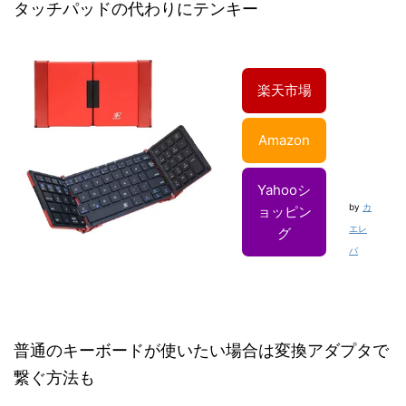
タッチパッドの代わりにテンキー
楽天市場
Amazon
Yahooシ
by
カ
ョッピン
エレ
グ
バ
普通のキーボードが使いたい場合は変換アダプタで
繋ぐ方法も