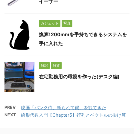
イーザー
ガジェット
写真
換算1200mmを手持ちできるシステムを
手に入れた
雑記
雑貨
在宅勤務用の環境を作った(デスク編)
PREV
映画「パンク侍、斬られて候」を観てきた
NEXT
線形代数入門【Chapter5】行列とベクトルの掛け算