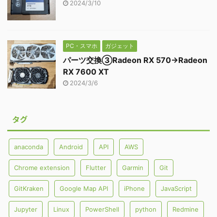
2024/3/10
PC・スマホ
ガジェット
パーツ交換③Radeon RX 570→Radeon
RX 7600 XT
2024/3/6
タグ
anaconda
Android
API
AWS
Chrome extension
Flutter
Garmin
Git
GitKraken
Google Map API
iPhone
JavaScript
Jupyter
Linux
PowerShell
python
Redmine