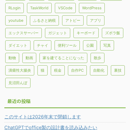
RLogin
TaskWorld
VSCode
WordPress
youtube
ふるさと納税
アトピー
アプリ
エックスサーバー
ガジェット
キーボード
ズボラ飯
ダイエット
チャイ
便利ツール
公園
写真
動物
動画
家を建てることになった
散歩
潰瘍性大腸炎
猫
税金
自作PC
自動化
裏技
見沼田んぼ
最近の投稿
このサイトは2026年末で閉鎖します
ChatGPTでoffice製の設計書を読み込みたい