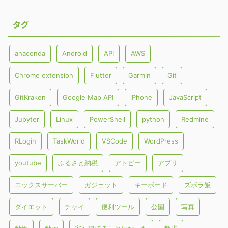
タグ
anaconda
Android
API
AWS
Chrome extension
Flutter
Garmin
Git
GitKraken
Google Map API
iPhone
JavaScript
Jupyter
Linux
PowerShell
python
Redmine
RLogin
TaskWorld
VSCode
WordPress
youtube
ふるさと納税
アトピー
アプリ
エックスサーバー
ガジェット
キーボード
ズボラ飯
ダイエット
チャイ
便利ツール
公園
写真