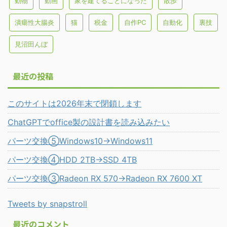
動物
動画
家を建てることになった
散歩
潰瘍性大腸炎
猫
税金
自作PC
自動化
裏技
見沼田んぼ
最近の投稿
このサイトは2026年末で閉鎖します
ChatGPTでoffice製の設計書を読み込みたい
パーツ交換⑤Windows10→Windows11
パーツ交換④HDD 2TB→SSD 4TB
パーツ交換③Radeon RX 570→Radeon RX 7600 XT
Tweets by snapstroll
最近のコメント