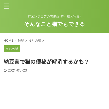
ITエンジニアの忘備録(時々猫と写真)
そんなこと猫でもできる
HOME
>
雑記
>
うちの猫
>
うちの猫
納豆菌で猫の便秘が解消するかも？
2021-05-23