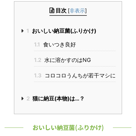
目次
[
非表示
]
1
おいしい納豆菌(ふりかけ)
1.1
食いつき良好
1.2
水に溶かすのはNG
1.3
コロコロうんちが若干マシに
2
猫に納豆(本物)は…？
おいしい納豆菌(ふりかけ)